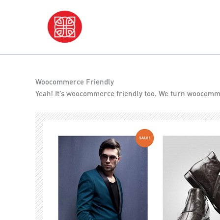
Skip
Home
Woocommerce Friendly
to
content
Woocommerce Friendly
Yeah! It’s woocommerce friendly too. We turn woocommer